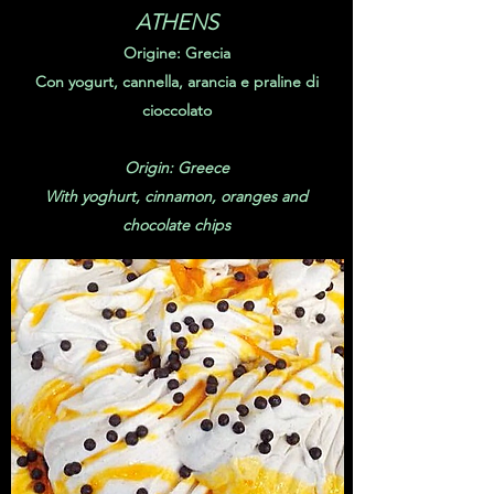
ATHENS
Origine: Grecia
Con yogurt, cannella, arancia e praline di
cioccolato
Origin: Greece
With yoghurt, cinnamon, oranges and
chocolate chips