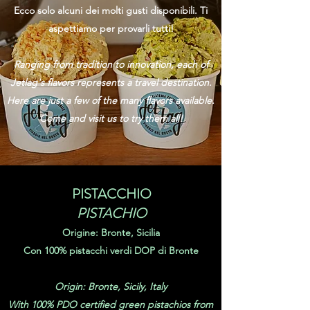
Ecco solo alcuni dei molti gusti disponibili. Ti
aspettiamo per provarli tutti!
Ranging from tradition to innovation, each of
Jetlag's flavors represents a travel destination.
Here are just a few of the many flavors available.
Come and visit us to try them all!
PISTACCHIO
PISTACHIO
Origine: Bronte, Sicilia
Con 100% pistacchi verdi DOP di Bronte
Origin: Bronte, Sicily, Italy
With 100% PDO certified green pistachios from