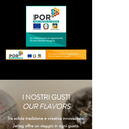
I NOSTRI GUSTI
OUR FLAVORS
Tra solida tradizione e creativa innovazione,
Jetlag offre un viaggio in ogni gusto.